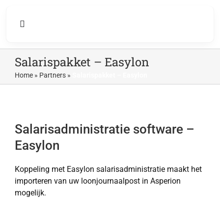
Skip
to
Toggle
content
Navigation
Salarispakket – Easylon
Accountancy
Home
»
Partners
»
Salarispakket – Easylon
Ondernemers
Support
Salarisadministratie software –
Easylon
Koppeling met Easylon salarisadministratie maakt het
importeren van uw loonjournaalpost in Asperion
mogelijk.