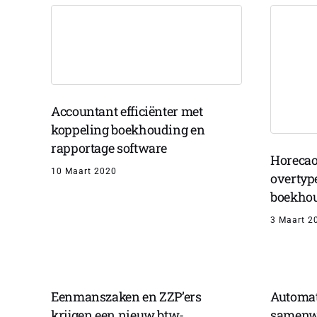
Accountant efficiënter met
koppeling boekhouding en
rapportage software
Horecao
10 Maart 2020
overtyp
boekho
3 Maart 2
Eenmanszaken en ZZP’ers
Automat
krijgen een nieuw btw-
samenw