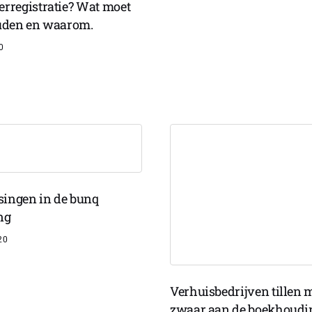
erregistratie? Wat moet
ouden en waarom.
0
ingen in de bunq
ng
20
Verhuisbedrijven tillen 
zwaar aan de boekhoudi