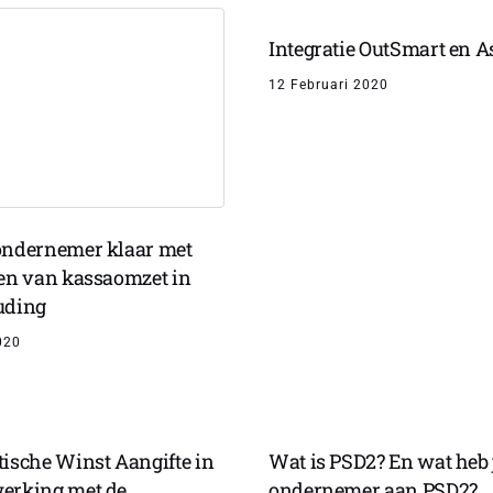
Integratie OutSmart en A
12 Februari 2020
ndernemer klaar met
en van kassaomzet in
uding
020
ische Winst Aangifte in
Wat is PSD2? En wat heb j
erking met de
ondernemer aan PSD2?